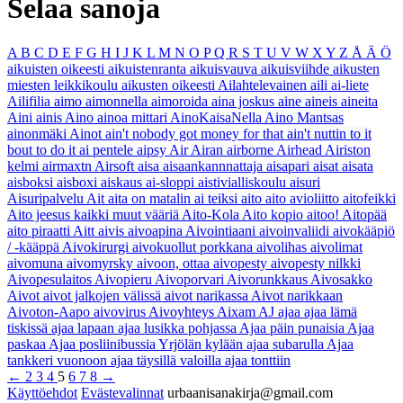
Selaa sanoja
A
B
C
D
E
F
G
H
I
J
K
L
M
N
O
P
Q
R
S
T
U
V
W
X
Y
Z
Å
Ä
Ö
aikuisten oikeesti
aikuistenranta
aikuisvauva
aikuisviihde
aikusten
miesten leikkikoulu
aikusten oikeesti
Ailahtelevainen
aili
ai-liete
Ailifilia
aimo
aimonnella
aimoroida
aina joskus
aine
aineis
aineita
Aini
ainis
Aino
ainoa mittari
AinoKaisaNella
Aino Mantsas
ainonmäki
Ainot
ain't nobody got money for that
ain't nuttin to it
bout to do it
ai pentele
aipsy
Air
Airan
airborne
Airhead
Airiston
kelmi
airmaxtn
Airsoft
aisa
aisaankannnattaja
aisapari
aisat
aisata
aisboksi
aisboxi
aiskaus
ai-sloppi
aistivialliskoulu
aisuri
Aisuripalvelu
Ait
aita on matalin
ai teiksi
aito
aito avioliitto
aitofeikki
Aito jeesus kaikki muut vääriä
Aito-Kola
Aito kopio
aitoo!
Aitopää
aito piraatti
Aitt
aivis
aivoapina
Aivointiaani
aivoinvaliidi
aivokääpiö
/ -kääppä
Aivokirurgi
aivokuollut porkkana
aivolihas
aivolimat
aivomuna
aivomyrsky
aivoon, ottaa
aivopesty
aivopesty nilkki
Aivopesulaitos
Aivopieru
Aivoporvari
Aivorunkkaus
Aivosakko
Aivot
aivot jalkojen välissä
aivot narikassa
Aivot narikkaan
Aivoton-Aapo
aivovirus
Aivoyhteys
Aixam
AJ
ajaa
ajaa lämä
tiskissä
ajaa lapaan
ajaa lusikka pohjassa
Ajaa päin punaisia
Ajaa
paskaa
Ajaa posliinibussia Yrjölän kylään
ajaa subarulla
Ajaa
tankkeri vuonoon
ajaa täysillä valoilla
ajaa tonttiin
←
2
3
4
5
6
7
8
→
Käyttöehdot
Evästevalinnat
urbaanisanakirja@gmail.com