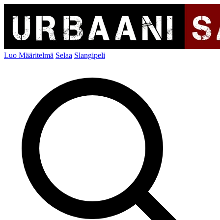
Luo Määritelmä
Selaa
Slangipeli