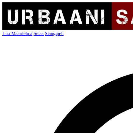
Luo Määritelmä
Selaa
Slangipeli