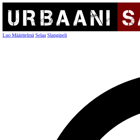
Luo Määritelmä
Selaa
Slangipeli