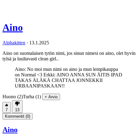
Aino
Alphakitten
·
13.1.2025
Aino on suomalaisen tytön nimi, jos sinun nimesi on aino, olet hyvin
tylsä ja luultavasti clean girl..
Aino: No moi mun nimi on aino ja mun lempikauppa
on Normal <3 Erkki: AINO ANNA SUN ÄITIS IPAD
TAKAS ÄLÄKÄ CHATTAA JONNEKKII
URBAANIPASKAAN!!
Huono (2)
Turha (1)
+ Arvio
7
13
Kommentit (
0
)
Aino