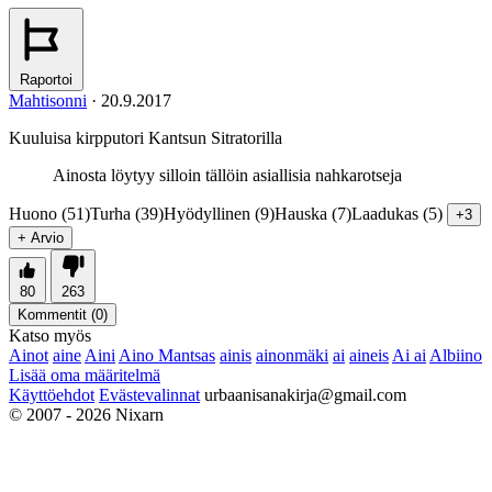
Raportoi
Mahtisonni
·
20.9.2017
Kuuluisa kirpputori Kantsun Sitratorilla
Ainosta löytyy silloin tällöin asiallisia nahkarotseja
Huono (51)
Turha (39)
Hyödyllinen (9)
Hauska (7)
Laadukas (5)
+3
+ Arvio
80
263
Kommentit (
0
)
Katso myös
Ainot
aine
Aini
Aino Mantsas
ainis
ainonmäki
ai
aineis
Ai ai
Albiino
Lisää oma määritelmä
Käyttöehdot
Evästevalinnat
urbaanisanakirja@gmail.com
© 2007 - 2026 Nixarn