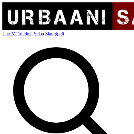
Luo Määritelmä
Selaa
Slangipeli