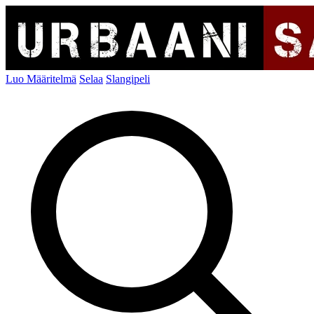
Luo Määritelmä
Selaa
Slangipeli