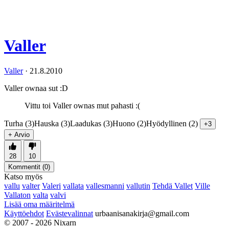
Valler
Valler
·
21.8.2010
Valler ownaa sut :D
Vittu toi Valler ownas mut pahasti :(
Turha (3)
Hauska (3)
Laadukas (3)
Huono (2)
Hyödyllinen (2)
+3
+ Arvio
28
10
Kommentit (
0
)
Katso myös
vallu
valter
Valeri
vallata
vallesmanni
vallutin
Tehdä Vallet
Ville
Vallaton
valta
valvi
Lisää oma määritelmä
Käyttöehdot
Evästevalinnat
urbaanisanakirja@gmail.com
© 2007 - 2026 Nixarn