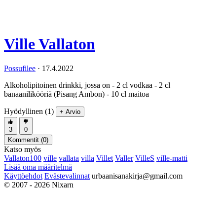
Ville Vallaton
Possufilee
·
17.4.2022
Alkoholipitoinen drinkki, jossa on - 2 cl vodkaa - 2 cl
banaanilikööriä (Pisang Ambon) - 10 cl maitoa
Hyödyllinen (1)
+ Arvio
3
0
Kommentit (
0
)
Katso myös
Vallaton100
ville
vallata
villa
Villet
Valler
VilleS
ville-matti
Lisää oma määritelmä
Käyttöehdot
Evästevalinnat
urbaanisanakirja@gmail.com
© 2007 - 2026 Nixarn