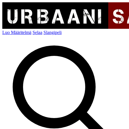
Luo Määritelmä
Selaa
Slangipeli