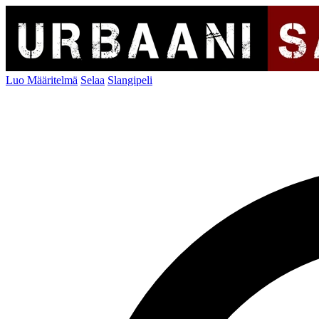
Luo Määritelmä
Selaa
Slangipeli