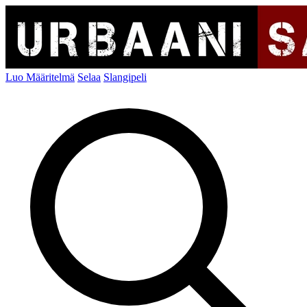
Luo Määritelmä
Selaa
Slangipeli