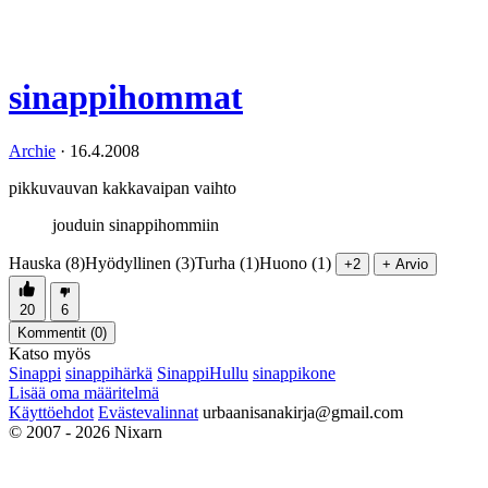
sinappihommat
Archie
·
16.4.2008
pikkuvauvan kakkavaipan vaihto
jouduin sinappihommiin
Hauska (8)
Hyödyllinen (3)
Turha (1)
Huono (1)
+2
+ Arvio
20
6
Kommentit (
0
)
Katso myös
Sinappi
sinappihärkä
SinappiHullu
sinappikone
Lisää oma määritelmä
Käyttöehdot
Evästevalinnat
urbaanisanakirja@gmail.com
© 2007 - 2026 Nixarn