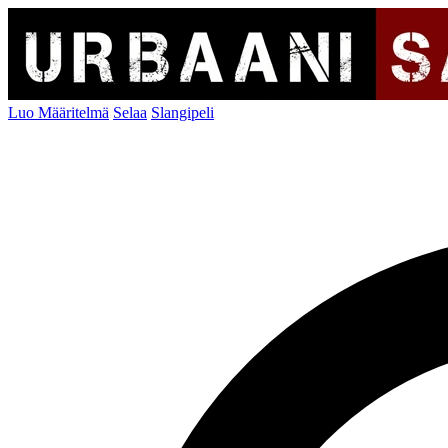
Luo Määritelmä
Selaa
Slangipeli