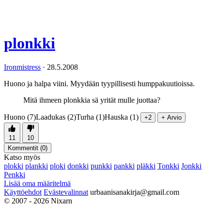
plonkki
Ironmistress
·
28.5.2008
Huono ja halpa viini. Myydään tyypillisesti humppakuutioissa.
Mitä ihmeen plonkkia sä yrität mulle juottaa?
Huono (7)
Laadukas (2)
Turha (1)
Hauska (1)
+2
+ Arvio
11
10
Kommentit (
0
)
Katso myös
plokki
plankki
ploki
donkki
punkki
pankki
pläkki
Tonkki
Jonkki
Penkki
Lisää oma määritelmä
Käyttöehdot
Evästevalinnat
urbaanisanakirja@gmail.com
© 2007 - 2026 Nixarn