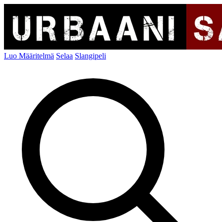
Luo Määritelmä
Selaa
Slangipeli