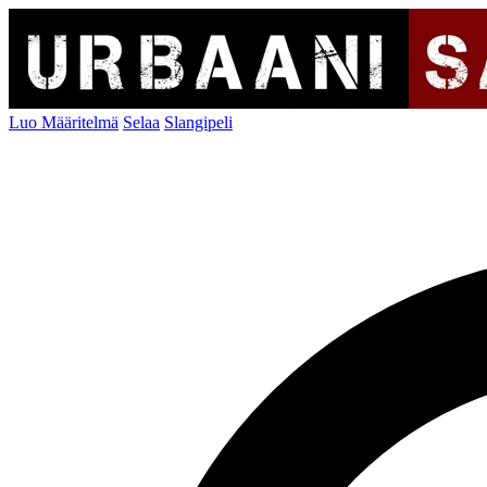
Luo Määritelmä
Selaa
Slangipeli