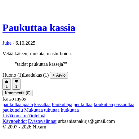
Paukuttaa kassia
Juke
·
6.10.2025
Vetää käteen, runkata, masturboida.
"taidat paukuttaa kasseja?"
Huono (1)
Laadukas (1)
+ Arvio
1
1
Kommentit (
0
)
Katso myös
paukuttaa päätä
kassittaa
Paukuttaja
peukuttaa
koukuttaa
passuuttaa
paukuttelu
Mukuttaa
tukuttaa
kutkuttaa
Lisää oma määritelmä
Käyttöehdot
Evästevalinnat
urbaanisanakirja@gmail.com
© 2007 - 2026 Nixarn