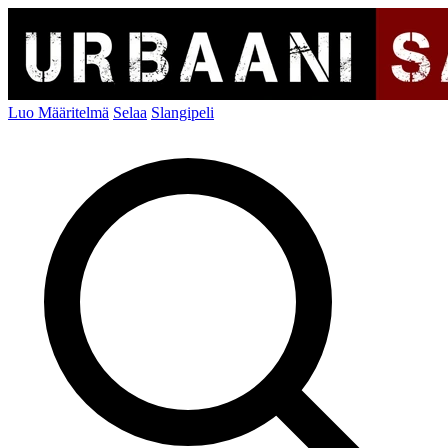
Luo Määritelmä
Selaa
Slangipeli