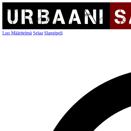
Luo Määritelmä
Selaa
Slangipeli