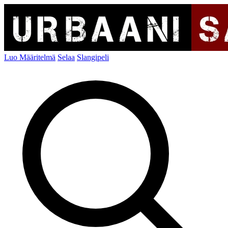
Luo Määritelmä
Selaa
Slangipeli