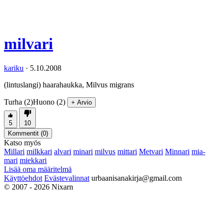
milvari
kariku
·
5.10.2008
(lintuslangi) haarahaukka, Milvus migrans
Turha (2)
Huono (2)
+ Arvio
5
10
Kommentit (
0
)
Katso myös
Millari
milkkari
alvari
minari
milvus
mittari
Metvari
Minnari
mia-
mari
miekkari
Lisää oma määritelmä
Käyttöehdot
Evästevalinnat
urbaanisanakirja@gmail.com
© 2007 - 2026 Nixarn