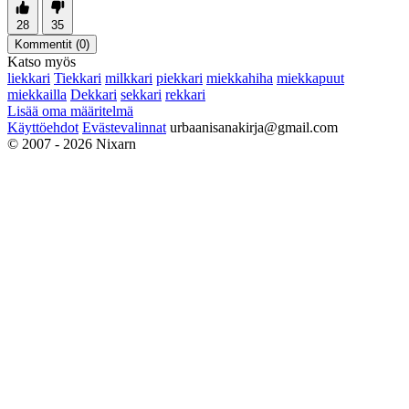
28
35
Kommentit (
0
)
Katso myös
liekkari
Tiekkari
milkkari
piekkari
miekkahiha
miekkapuut
miekkailla
Dekkari
sekkari
rekkari
Lisää oma määritelmä
Käyttöehdot
Evästevalinnat
urbaanisanakirja@gmail.com
© 2007 - 2026 Nixarn