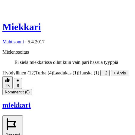
Miekkari
Mahtisonni
·
5.4.2017
Mielenosoitus
Ei sielä miekkarissa ollut kuin vain pari hassua tyyppiä
Hyödyllinen (12)
Turha (4)
Laadukas (1)
Hauska (1)
+2
+ Arvio
25
6
Kommentit (
0
)
miekkari