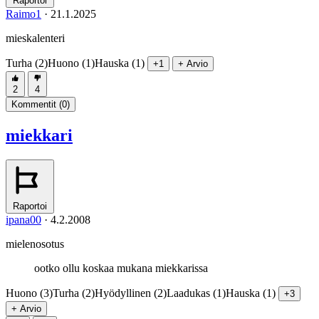
Raportoi
Raimo1
·
21.1.2025
mieskalenteri
Turha (2)
Huono (1)
Hauska (1)
+1
+ Arvio
2
4
Kommentit (
0
)
miekkari
Raportoi
ipana00
·
4.2.2008
mielenosotus
ootko ollu koskaa mukana miekkarissa
Huono (3)
Turha (2)
Hyödyllinen (2)
Laadukas (1)
Hauska (1)
+3
+ Arvio