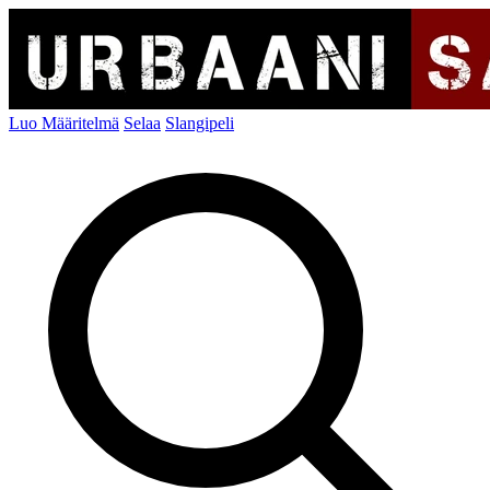
Luo Määritelmä
Selaa
Slangipeli