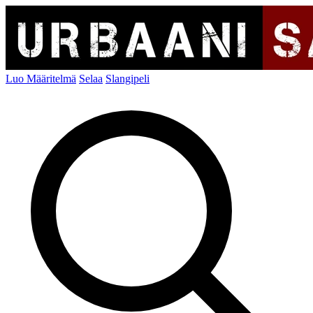
Luo Määritelmä
Selaa
Slangipeli