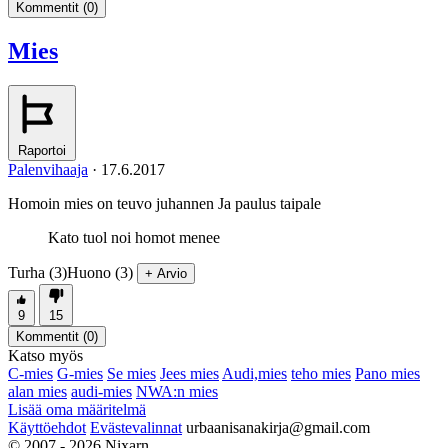
Kommentit (
0
)
Mies
Raportoi
Palenvihaaja
·
17.6.2017
Homoin mies on teuvo juhannen Ja paulus taipale
Kato tuol noi homot menee
Turha (3)
Huono (3)
+ Arvio
9
15
Kommentit (
0
)
Katso myös
C-mies
G-mies
Se mies
Jees mies
Audi,mies
teho mies
Pano mies
alan mies
audi-mies
NWA:n mies
Lisää oma määritelmä
Käyttöehdot
Evästevalinnat
urbaanisanakirja@gmail.com
© 2007 - 2026 Nixarn