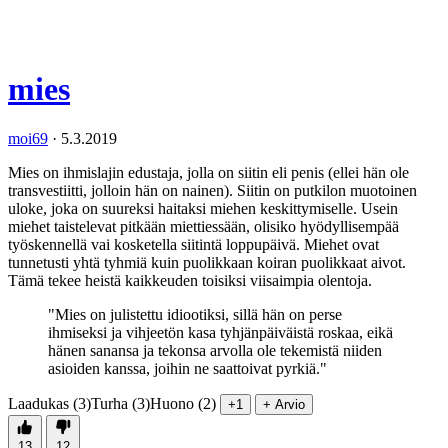
mies
moi69
·
5.3.2019
Mies on ihmislajin edustaja, jolla on siitin eli penis (ellei hän ole
transvestiitti, jolloin hän on nainen). Siitin on putkilon muotoinen
uloke, joka on suureksi haitaksi miehen keskittymiselle. Usein
miehet taistelevat pitkään miettiessään, olisiko hyödyllisempää
työskennellä vai kosketella siitintä loppupäivä. Miehet ovat
tunnetusti yhtä tyhmiä kuin puolikkaan koiran puolikkaat aivot.
Tämä tekee heistä kaikkeuden toisiksi viisaimpia olentoja.
"Mies on julistettu idiootiksi, sillä hän on perse
ihmiseksi ja vihjeetön kasa tyhjänpäiväistä roskaa, eikä
hänen sanansa ja tekonsa arvolla ole tekemistä niiden
asioiden kanssa, joihin ne saattoivat pyrkiä."
Laadukas (3)
Turha (3)
Huono (2)
+1
+ Arvio
13
12