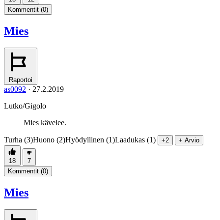
Kommentit (
0
)
Mies
Raportoi
as0092
·
27.2.2019
Lutko/Gigolo
Mies kävelee.
Turha (3)
Huono (2)
Hyödyllinen (1)
Laadukas (1)
+2
+ Arvio
18
7
Kommentit (
0
)
Mies