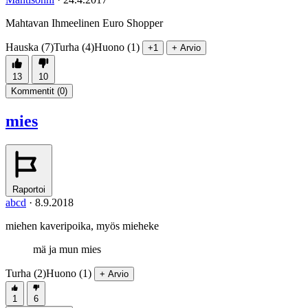
Mahtavan Ihmeelinen Euro Shopper
Hauska (7)
Turha (4)
Huono (1)
+1
+ Arvio
13
10
Kommentit (
0
)
mies
Raportoi
abcd
·
8.9.2018
miehen kaveripoika, myös mieheke
mä ja mun mies
Turha (2)
Huono (1)
+ Arvio
1
6