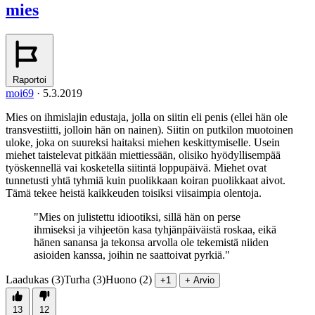
mies
Raportoi
moi69
·
5.3.2019
Mies on ihmislajin edustaja, jolla on siitin eli penis (ellei hän ole
transvestiitti, jolloin hän on nainen). Siitin on putkilon muotoinen
uloke, joka on suureksi haitaksi miehen keskittymiselle. Usein
miehet taistelevat pitkään miettiessään, olisiko hyödyllisempää
työskennellä vai kosketella siitintä loppupäivä. Miehet ovat
tunnetusti yhtä tyhmiä kuin puolikkaan koiran puolikkaat aivot.
Tämä tekee heistä kaikkeuden toisiksi viisaimpia olentoja.
"Mies on julistettu idiootiksi, sillä hän on perse
ihmiseksi ja vihjeetön kasa tyhjänpäiväistä roskaa, eikä
hänen sanansa ja tekonsa arvolla ole tekemistä niiden
asioiden kanssa, joihin ne saattoivat pyrkiä."
Laadukas (3)
Turha (3)
Huono (2)
+1
+ Arvio
13
12