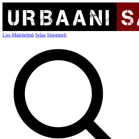
Luo Määritelmä
Selaa
Slangipeli