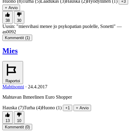
Huono (8)
Turha (5)
Laadukas (3)
Hauska (2)
Hyödyllinen (1)
+3
+ Arvio
38
30
Uusin:
"
miesvihasi menee jo psykopatian puolelle, Sonetti
" —
as0092
Kommentit (
1
)
Mies
Raportoi
Mahtisonni
·
24.4.2017
Mahtavan Ihmeelinen Euro Shopper
Hauska (7)
Turha (4)
Huono (1)
+1
+ Arvio
13
10
Kommentit (
0
)