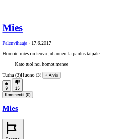
Mies
Palenvihaaja
·
17.6.2017
Homoin mies on teuvo juhannen Ja paulus taipale
Kato tuol noi homot menee
Turha (3)
Huono (3)
+ Arvio
9
15
Kommentit (
0
)
Mies