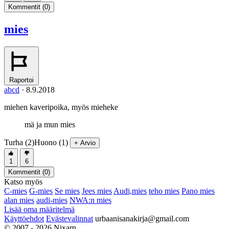
Kommentit (
0
)
mies
Raportoi
abcd
·
8.9.2018
miehen kaveripoika, myös mieheke
mä ja mun mies
Turha (2)
Huono (1)
+ Arvio
1
6
Kommentit (
0
)
Katso myös
C-mies
G-mies
Se mies
Jees mies
Audi,mies
teho mies
Pano mies
alan mies
audi-mies
NWA:n mies
Lisää oma määritelmä
Käyttöehdot
Evästevalinnat
urbaanisanakirja@gmail.com
© 2007 - 2026 Nixarn