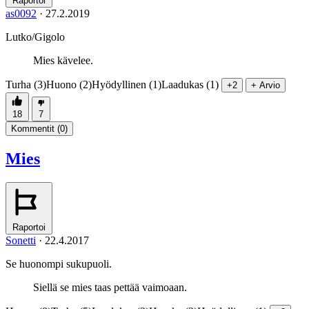
Raportoi
as0092
·
27.2.2019
Lutko/Gigolo
Mies kävelee.
Turha (3)
Huono (2)
Hyödyllinen (1)
Laadukas (1)
+2
+ Arvio
18
7
Kommentit (
0
)
Mies
Raportoi
Sonetti
·
22.4.2017
Se huonompi sukupuoli.
Siellä se mies taas pettää vaimoaan.