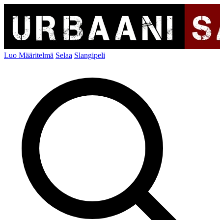
Luo Määritelmä
Selaa
Slangipeli