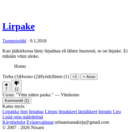
Lirpake
Tumppixddd
·
9.1.2018
Kun jääkiekossa lämy lirpahtaa eli lähtee huonosti, se on lirpake. Ei
mikään vitun uloke.
Homo
Turha (3)
Huono (2)
Hyödyllinen (1)
+1
+ Arvio
7
12
Uusin:
"
Vittu miten paska.
" —
Vituhomo
Kommentit (
1
)
Katso myös
Lirpakka
lirpi
lirpattaa
Lirppu
lirpakkeet lärpäkkeet
lirputin
Liru
Lisää oma määritelmä
Käyttöehdot
Evästevalinnat
urbaanisanakirja@gmail.com
© 2007 - 2026 Nixarn