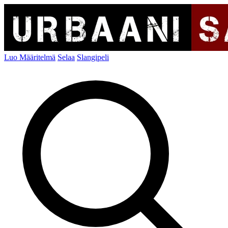
Luo Määritelmä
Selaa
Slangipeli