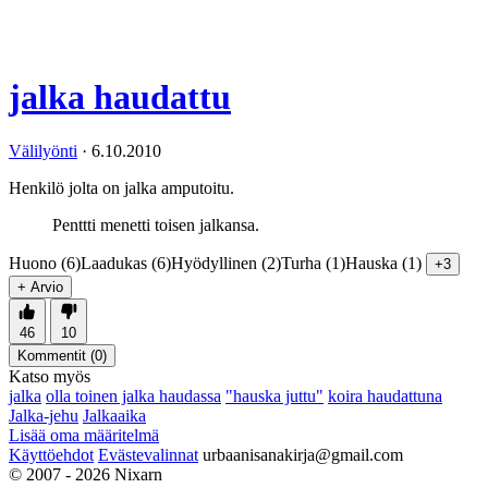
jalka haudattu
Välilyönti
·
6.10.2010
Henkilö jolta on jalka amputoitu.
Penttti menetti toisen jalkansa.
Huono (6)
Laadukas (6)
Hyödyllinen (2)
Turha (1)
Hauska (1)
+3
+ Arvio
46
10
Kommentit (
0
)
Katso myös
jalka
olla toinen jalka haudassa
"hauska juttu"
koira haudattuna
Jalka-jehu
Jalkaaika
Lisää oma määritelmä
Käyttöehdot
Evästevalinnat
urbaanisanakirja@gmail.com
© 2007 - 2026 Nixarn