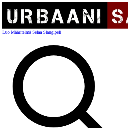
Luo Määritelmä
Selaa
Slangipeli