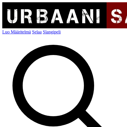
Luo Määritelmä
Selaa
Slangipeli