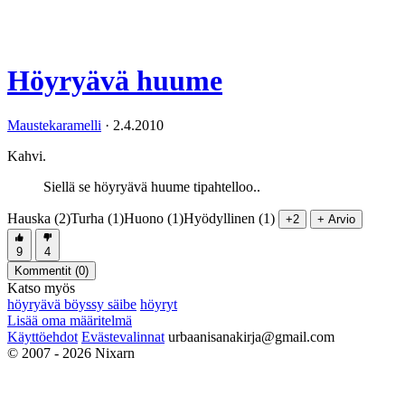
Höyryävä huume
Maustekaramelli
·
2.4.2010
Kahvi.
Siellä se höyryävä huume tipahtelloo..
Hauska (2)
Turha (1)
Huono (1)
Hyödyllinen (1)
+2
+ Arvio
9
4
Kommentit (
0
)
Katso myös
höyryävä böyssy säibe
höyryt
Lisää oma määritelmä
Käyttöehdot
Evästevalinnat
urbaanisanakirja@gmail.com
© 2007 - 2026 Nixarn