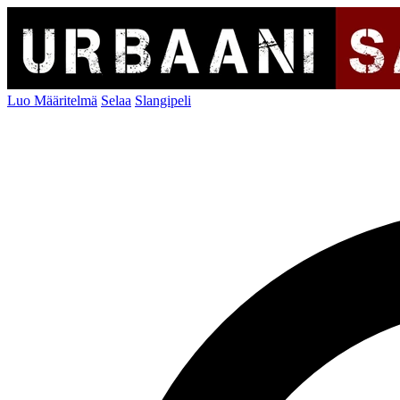
Luo Määritelmä
Selaa
Slangipeli