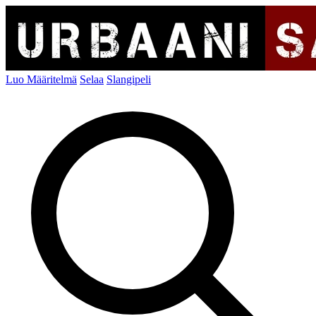
Luo Määritelmä
Selaa
Slangipeli