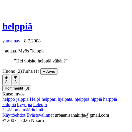
helppiä
yamamay
·
8.7.2008
=auttaa. Myös "jelppiä".
"Hei voisito helppiä vähän?"
Huono (2)
Turha (1)
+ Arvio
8
3
Kommentit (
0
)
Katso myös
helppo
jelppiä
Help!
helppari
hjelpata, hjelppiä
hippiä
härppiä
kälppiä
hyyppiä
heleppi
Lisää oma määritelmä
Käyttöehdot
Evästevalinnat
urbaanisanakirja@gmail.com
© 2007 - 2026 Nixarn