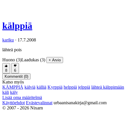
kälppiä
kariku
·
17.7.2008
lähteä pois
Huono (3)
Laadukas (3)
+ Arvio
8
6
Kommentit (
0
)
Katso myös
KÄMPPIÄ
kälviä
källiä
Kyrppiä
helppiä
jelppiä
lähteä kälppimään
käli
käly
Lisää oma määritelmä
Käyttöehdot
Evästevalinnat
urbaanisanakirja@gmail.com
© 2007 - 2026 Nixarn