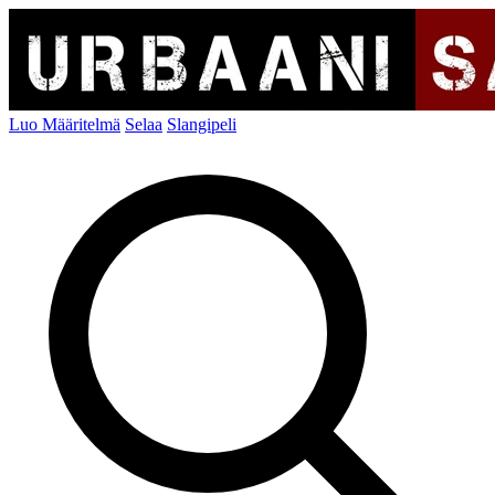
Luo Määritelmä
Selaa
Slangipeli