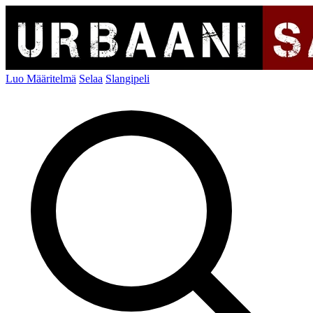
Luo Määritelmä
Selaa
Slangipeli