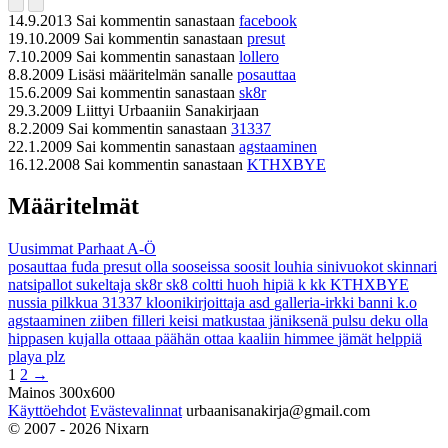
14.9.2013
Sai kommentin sanastaan
facebook
19.10.2009
Sai kommentin sanastaan
presut
7.10.2009
Sai kommentin sanastaan
lollero
8.8.2009
Lisäsi määritelmän sanalle
posauttaa
15.6.2009
Sai kommentin sanastaan
sk8r
29.3.2009
Liittyi Urbaaniin Sanakirjaan
8.2.2009
Sai kommentin sanastaan
31337
22.1.2009
Sai kommentin sanastaan
agstaaminen
16.12.2008
Sai kommentin sanastaan
KTHXBYE
Määritelmät
Uusimmat
Parhaat
A-Ö
posauttaa
fuda
presut
olla sooseissa
soosit
louhia
sinivuokot
skinnari
natsipallot
sukeltaja
sk8r
sk8
coltti
huoh
hipiä
k
kk
KTHXBYE
nussia pilkkua
31337
kloonikirjoittaja
asd
galleria-irkki
banni
k.o
agstaaminen
ziiben
filleri
keisi
matkustaa jäniksenä
pulsu
deku
olla
hippasen kujalla
ottaaa päähän
ottaa kaaliin
himmee
jämät
helppiä
playa
plz
1
2
→
Mainos 300x600
Käyttöehdot
Evästevalinnat
urbaanisanakirja@gmail.com
© 2007 - 2026 Nixarn