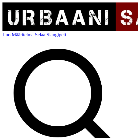
Luo Määritelmä
Selaa
Slangipeli