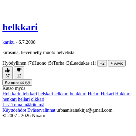
helkkari
kariku
·
6.7.2008
kirosana, lievennetty muoto helvetistä
Hyödyllinen (7)
Huono (5)
Turha (3)
Laadukas (1)
+2
+ Arvio
37
12
Kommentit (
0
)
Katso myös
Helkkarin telkkari
helskari
telkkari
henkkari
Helari
Hekari
Hakkari
henkari
hellari
olkkari
Lisää oma määritelmä
Käyttöehdot
Evästevalinnat
urbaanisanakirja@gmail.com
© 2007 - 2026 Nixarn