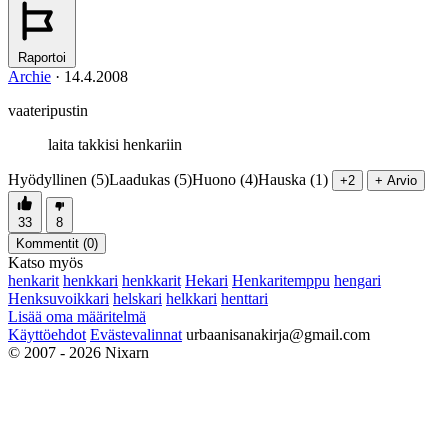
Raportoi
Archie
·
14.4.2008
vaateripustin
laita takkisi henkariin
Hyödyllinen (5)
Laadukas (5)
Huono (4)
Hauska (1)
+2
+ Arvio
33
8
Kommentit (
0
)
Katso myös
henkarit
henkkari
henkkarit
Hekari
Henkaritemppu
hengari
Henksuvoikkari
helskari
helkkari
henttari
Lisää oma määritelmä
Käyttöehdot
Evästevalinnat
urbaanisanakirja@gmail.com
© 2007 - 2026 Nixarn