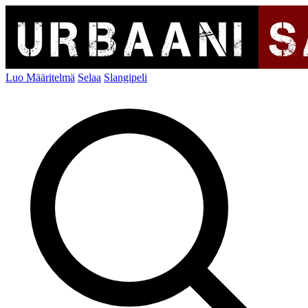
Luo Määritelmä
Selaa
Slangipeli