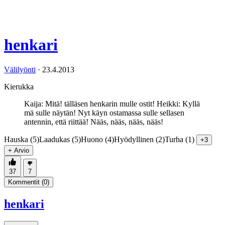
henkari
Välilyönti
·
23.4.2013
Kierukka
Kaija: Mitä! tälläsen henkarin mulle ostit! Heikki: Kyllä
mä sulle näytän! Nyt käyn ostamassa sulle sellasen
antennin, että riittää! Nääs, nääs, nääs, nääs!
Hauska (5)
Laadukas (5)
Huono (4)
Hyödyllinen (2)
Turha (1)
+3
+ Arvio
37
7
Kommentit (
0
)
henkari