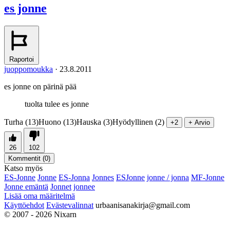
es jonne
Raportoi
juoppomoukka
·
23.8.2011
es jonne on pärinä pää
tuolta tulee es jonne
Turha (13)
Huono (13)
Hauska (3)
Hyödyllinen (2)
+2
+ Arvio
26
102
Kommentit (
0
)
Katso myös
ES-Jonne
Jonne
ES-Jonna
Jonnes
ESJonne
jonne / jonna
MF-Jonne
Jonne emäntä
Jonnet
jonnee
Lisää oma määritelmä
Käyttöehdot
Evästevalinnat
urbaanisanakirja@gmail.com
© 2007 - 2026 Nixarn