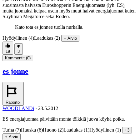
suosimasta halvasta Euroshopperin Energiajuomasta (lyh. ES),
mutta juomaksi kelpaa usein myös muut halvat energiajuomat kuten
S-ryhmän Megaforce sekä Rodeo.
Kato tota es jonnee tuolla nurkalla.
Hyödyllinen (4)
Laadukas (2)
+ Arvio
19
3
Kommentit (
0
)
es jonne
Raportoi
WOODLANDi
·
23.5.2012
ES energiajuomaa päivittäin monta tölkkiä juova köyhä poika.
Turha (7)
Hauska (6)
Huono (2)
Laadukas (1)
Hyödyllinen (1)
+3
+ Arvio