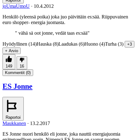
Raportoi
joUmaUmoU
·
10.4.2012
Henkilö (yleensä poika) joka juo päivittäin es:sää. Riippuvainen
euro shopper- energia juomasta.
" vähä sä oot jonne, vedät taas es:sää"
Hyödyllinen (14)
Hauska (8)
Laadukas (6)
Huono (4)
Turha (3)
+3
+ Arvio
149
16
Kommentit (
0
)
ES Jonne
Raportoi
Maukkanen
·
13.2.2017
ES Jonne nuori henkilö eli jonne, joka nauttii energiajuomia
epäterveellisen usein. Nimensä ES Jonne on saanut nuorten