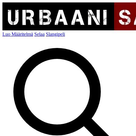
Luo Määritelmä
Selaa
Slangipeli