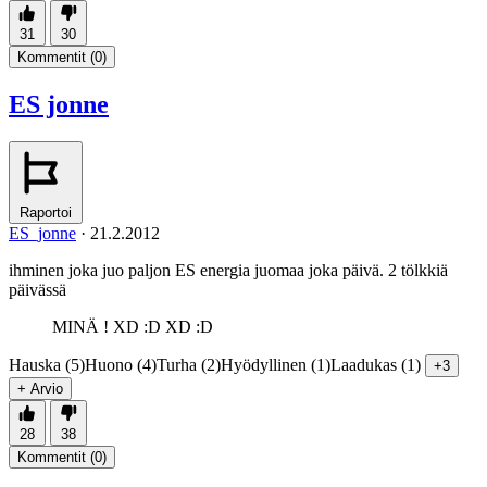
31
30
Kommentit (
0
)
ES jonne
Raportoi
ES_jonne
·
21.2.2012
ihminen joka juo paljon ES energia juomaa joka päivä. 2 tölkkiä
päivässä
MINÄ ! XD :D XD :D
Hauska (5)
Huono (4)
Turha (2)
Hyödyllinen (1)
Laadukas (1)
+3
+ Arvio
28
38
Kommentit (
0
)