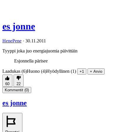
es jonne
HenePene
·
30.11.2011
Tyyppi joka juo energiajuomia päivittäin
Esjonnella pärisee
Laadukas (6)
Huono (4)
Hyödyllinen (1)
+1
+ Arvio
60
22
Kommentit (
0
)
es jonne