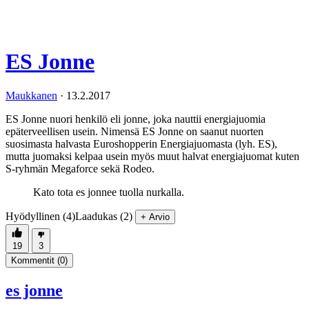
ES Jonne
Maukkanen
·
13.2.2017
ES Jonne nuori henkilö eli jonne, joka nauttii energiajuomia
epäterveellisen usein. Nimensä ES Jonne on saanut nuorten
suosimasta halvasta Euroshopperin Energiajuomasta (lyh. ES),
mutta juomaksi kelpaa usein myös muut halvat energiajuomat kuten
S-ryhmän Megaforce sekä Rodeo.
Kato tota es jonnee tuolla nurkalla.
Hyödyllinen (4)
Laadukas (2)
+ Arvio
19
3
Kommentit (
0
)
es jonne