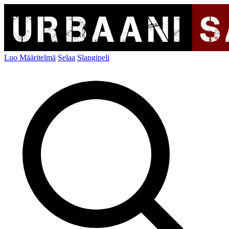
Luo Määritelmä
Selaa
Slangipeli