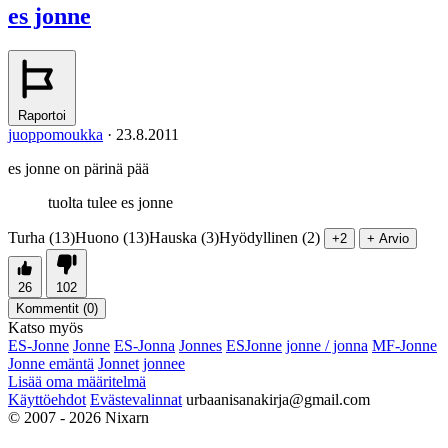
es jonne
Raportoi
juoppomoukka
·
23.8.2011
es jonne on pärinä pää
tuolta tulee es jonne
Turha (13)
Huono (13)
Hauska (3)
Hyödyllinen (2)
+2
+ Arvio
26
102
Kommentit (
0
)
Katso myös
ES-Jonne
Jonne
ES-Jonna
Jonnes
ESJonne
jonne / jonna
MF-Jonne
Jonne emäntä
Jonnet
jonnee
Lisää oma määritelmä
Käyttöehdot
Evästevalinnat
urbaanisanakirja@gmail.com
© 2007 - 2026 Nixarn