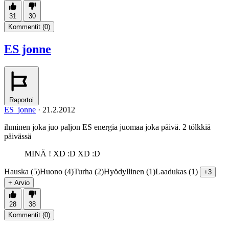
31
30
Kommentit (
0
)
ES jonne
Raportoi
ES_jonne
·
21.2.2012
ihminen joka juo paljon ES energia juomaa joka päivä. 2 tölkkiä
päivässä
MINÄ ! XD :D XD :D
Hauska (5)
Huono (4)
Turha (2)
Hyödyllinen (1)
Laadukas (1)
+3
+ Arvio
28
38
Kommentit (
0
)