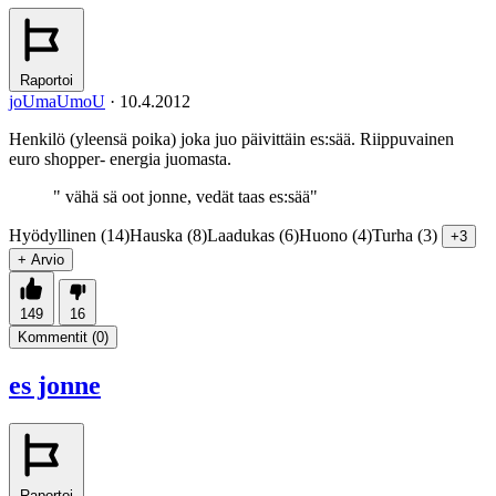
Raportoi
joUmaUmoU
·
10.4.2012
Henkilö (yleensä poika) joka juo päivittäin es:sää. Riippuvainen
euro shopper- energia juomasta.
" vähä sä oot jonne, vedät taas es:sää"
Hyödyllinen (14)
Hauska (8)
Laadukas (6)
Huono (4)
Turha (3)
+3
+ Arvio
149
16
Kommentit (
0
)
es jonne
Raportoi