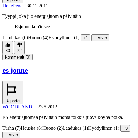
HenePene
·
30.11.2011
Tyyppi joka juo energiajuomia päivittäin
Esjonnella pärisee
Laadukas (6)
Huono (4)
Hyödyllinen (1)
+1
+ Arvio
60
22
Kommentit (
0
)
es jonne
Raportoi
WOODLANDi
·
23.5.2012
ES energiajuomaa päivittäin monta tölkkiä juova köyhä poika.
Turha (7)
Hauska (6)
Huono (2)
Laadukas (1)
Hyödyllinen (1)
+3
+ Arvio