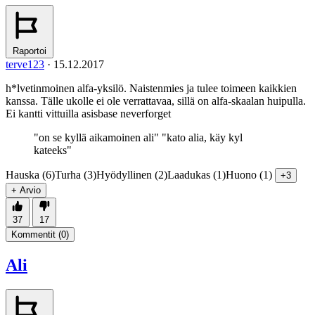
Raportoi
terve123
·
15.12.2017
h*lvetinmoinen alfa-yksilö. Naistenmies ja tulee toimeen kaikkien
kanssa. Tälle ukolle ei ole verrattavaa, sillä on alfa-skaalan huipulla.
Ei kantti vittuilla asisbase neverforget
"on se kyllä aikamoinen ali" "kato alia, käy kyl
kateeks"
Hauska (6)
Turha (3)
Hyödyllinen (2)
Laadukas (1)
Huono (1)
+3
+ Arvio
37
17
Kommentit (
0
)
Ali