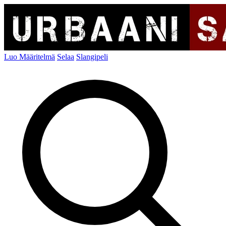
Luo Määritelmä
Selaa
Slangipeli