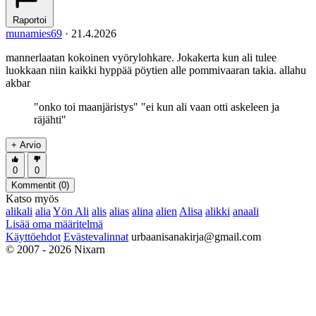
Raportoi
munamies69
·
21.4.2026
mannerlaatan kokoinen vyörylohkare. Jokakerta kun ali tulee
luokkaan niin kaikki hyppää pöytien alle pommivaaran takia. allahu
akbar
"onko toi maanjäristys" "ei kun ali vaan otti askeleen ja
räjähti"
+ Arvio
0
0
Kommentit (
0
)
Katso myös
alikali
alia
Yön Ali
alis
alias
alina
alien
Alisa
alikki
anaali
Lisää oma määritelmä
Käyttöehdot
Evästevalinnat
urbaanisanakirja@gmail.com
© 2007 - 2026 Nixarn