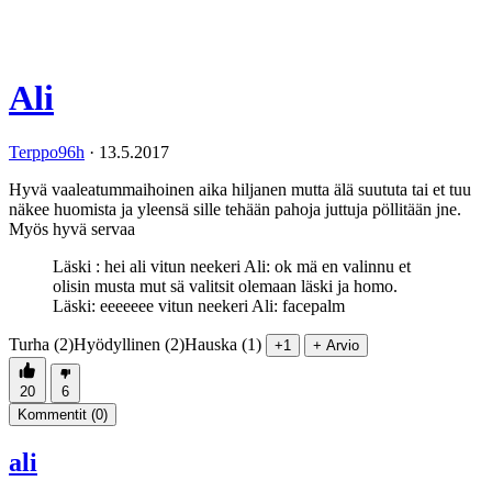
Ali
Terppo96h
·
13.5.2017
Hyvä vaaleatummaihoinen aika hiljanen mutta älä suututa tai et tuu
näkee huomista ja yleensä sille tehään pahoja juttuja pöllitään jne.
Myös hyvä servaa
Läski : hei ali vitun neekeri Ali: ok mä en valinnu et
olisin musta mut sä valitsit olemaan läski ja homo.
Läski: eeeeeee vitun neekeri Ali: facepalm
Turha (2)
Hyödyllinen (2)
Hauska (1)
+1
+ Arvio
20
6
Kommentit (
0
)
ali