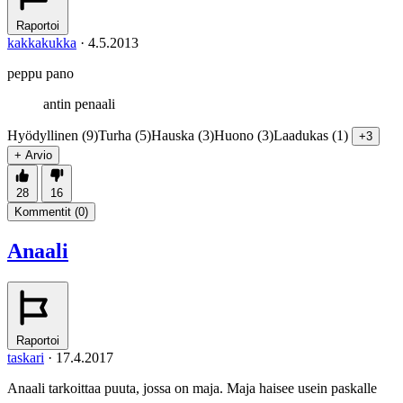
Raportoi
kakkakukka
·
4.5.2013
peppu pano
antin penaali
Hyödyllinen (9)
Turha (5)
Hauska (3)
Huono (3)
Laadukas (1)
+3
+ Arvio
28
16
Kommentit (
0
)
Anaali
Raportoi
taskari
·
17.4.2017
Anaali tarkoittaa puuta, jossa on maja. Maja haisee usein paskalle