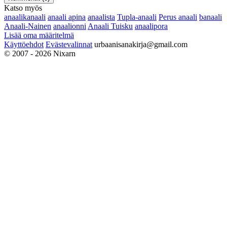
Katso myös
anaalikanaali
anaali apina
anaalista
Tupla-anaali
Perus anaali
banaali
Anaali-Nainen
anaalionni
Anaali Tuisku
anaalipora
Lisää oma määritelmä
Käyttöehdot
Evästevalinnat
urbaanisanakirja@gmail.com
© 2007 - 2026 Nixarn