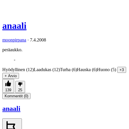
anaali
moonpirpana
·
7.4.2008
peräaukko.
-
Hyödyllinen (12)
Laadukas (12)
Turha (6)
Hauska (6)
Huono (5)
+3
+ Arvio
139
25
Kommentit (
0
)
anaali