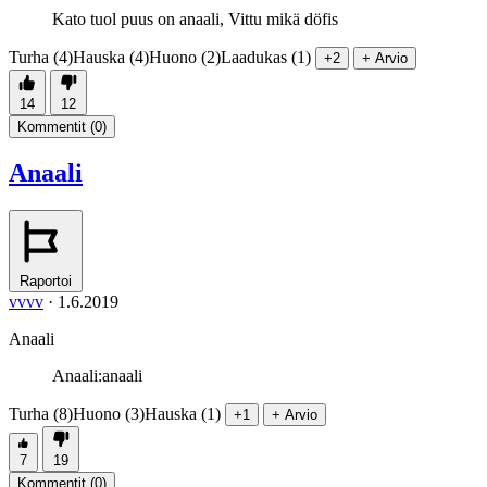
Kato tuol puus on anaali, Vittu mikä döfis
Turha (4)
Hauska (4)
Huono (2)
Laadukas (1)
+2
+ Arvio
14
12
Kommentit (
0
)
Anaali
Raportoi
vvvv
·
1.6.2019
Anaali
Anaali:anaali
Turha (8)
Huono (3)
Hauska (1)
+1
+ Arvio
7
19
Kommentit (
0
)