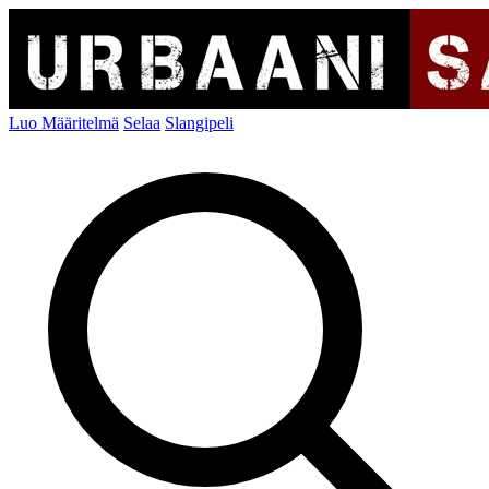
Luo Määritelmä
Selaa
Slangipeli