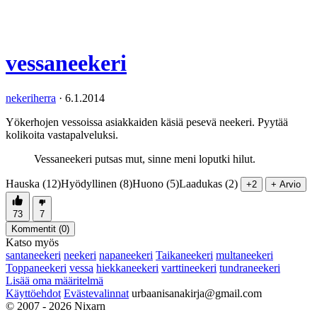
vessaneekeri
nekeriherra
·
6.1.2014
Yökerhojen vessoissa asiakkaiden käsiä pesevä neekeri. Pyytää
kolikoita vastapalveluksi.
Vessaneekeri putsas mut, sinne meni loputki hilut.
Hauska (12)
Hyödyllinen (8)
Huono (5)
Laadukas (2)
+2
+ Arvio
73
7
Kommentit (
0
)
Katso myös
santaneekeri
neekeri
napaneekeri
Taikaneekeri
multaneekeri
Toppaneekeri
vessa
hiekkaneekeri
varttineekeri
tundraneekeri
Lisää oma määritelmä
Käyttöehdot
Evästevalinnat
urbaanisanakirja@gmail.com
© 2007 - 2026 Nixarn