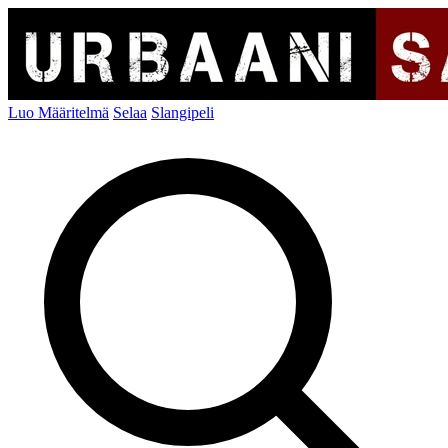
Luo Määritelmä
Selaa
Slangipeli