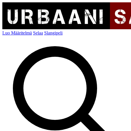
Luo Määritelmä
Selaa
Slangipeli