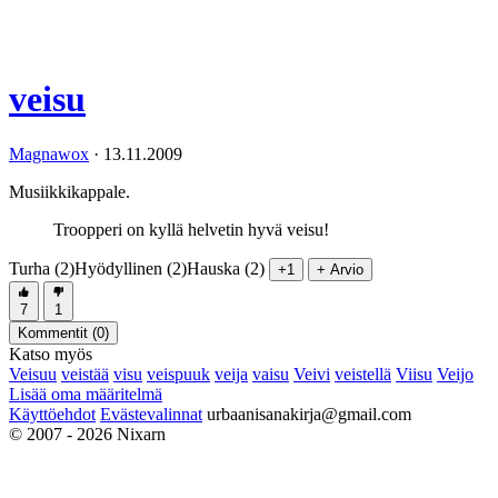
veisu
Magnawox
·
13.11.2009
Musiikkikappale.
Troopperi on kyllä helvetin hyvä veisu!
Turha (2)
Hyödyllinen (2)
Hauska (2)
+1
+ Arvio
7
1
Kommentit (
0
)
Katso myös
Veisuu
veistää
visu
veispuuk
veija
vaisu
Veivi
veistellä
Viisu
Veijo
Lisää oma määritelmä
Käyttöehdot
Evästevalinnat
urbaanisanakirja@gmail.com
© 2007 - 2026 Nixarn