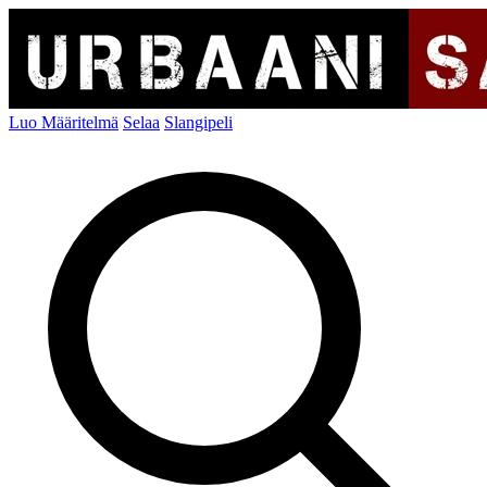
Luo Määritelmä
Selaa
Slangipeli