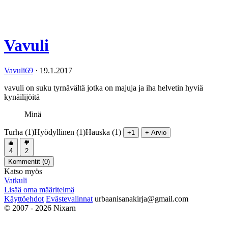
Vavuli
Vavuli69
·
19.1.2017
vavuli on suku tyrnävältä jotka on majuja ja iha helvetin hyviä
kynäilijöitä
Minä
Turha (1)
Hyödyllinen (1)
Hauska (1)
+1
+ Arvio
4
2
Kommentit (
0
)
Katso myös
Vatkuli
Lisää oma määritelmä
Käyttöehdot
Evästevalinnat
urbaanisanakirja@gmail.com
© 2007 - 2026 Nixarn