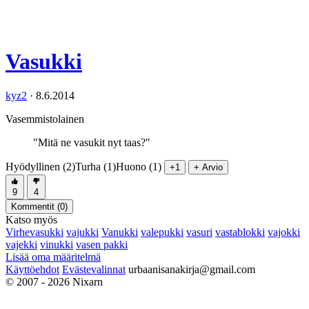
Vasukki
kyz2
·
8.6.2014
Vasemmistolainen
"Mitä ne vasukit nyt taas?"
Hyödyllinen (2)
Turha (1)
Huono (1)
+1
+ Arvio
9
4
Kommentit (
0
)
Katso myös
Virhevasukki
vajukki
Vanukki
valepukki
vasuri
vastablokki
vajokki
vajekki
vinukki
vasen pakki
Lisää oma määritelmä
Käyttöehdot
Evästevalinnat
urbaanisanakirja@gmail.com
© 2007 - 2026 Nixarn