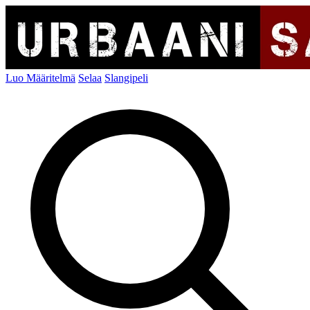
Luo Määritelmä
Selaa
Slangipeli