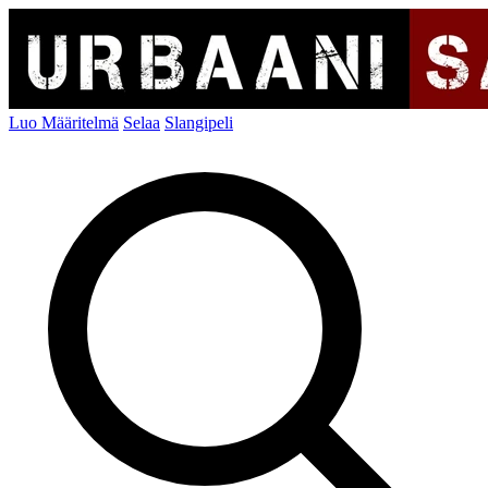
Luo Määritelmä
Selaa
Slangipeli