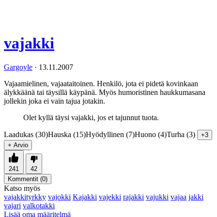
vajakki
Gargoyle
·
13.11.2007
Vajaamielinen, vajaataitoinen. Henkilö, jota ei pidetä kovinkaan
älykkäänä tai täysillä käypänä. Myös humoristinen haukkumasana
jollekin joka ei vain tajua jotakin.
Olet kyllä täysi vajakki, jos et tajunnut tuota.
Laadukas (30)
Hauska (15)
Hyödyllinen (7)
Huono (4)
Turha (3)
+3
+ Arvio
241
42
Kommentit (
0
)
Katso myös
vajakkityrkky
vajokki
Kajakki
vajekki
rajakki
vajukki
vajaa
jakki
vajari
valkotakki
Lisää oma määritelmä