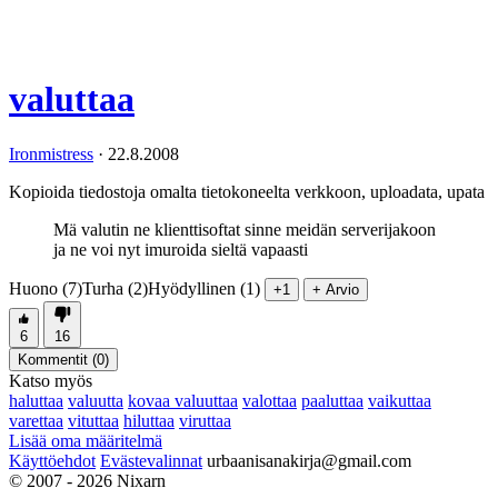
valuttaa
Ironmistress
·
22.8.2008
Kopioida tiedostoja omalta tietokoneelta verkkoon, uploadata, upata
Mä valutin ne klienttisoftat sinne meidän serverijakoon
ja ne voi nyt imuroida sieltä vapaasti
Huono (7)
Turha (2)
Hyödyllinen (1)
+1
+ Arvio
6
16
Kommentit (
0
)
Katso myös
haluttaa
valuutta
kovaa valuuttaa
valottaa
paaluttaa
vaikuttaa
varettaa
vituttaa
hiluttaa
viruttaa
Lisää oma määritelmä
Käyttöehdot
Evästevalinnat
urbaanisanakirja@gmail.com
© 2007 - 2026 Nixarn