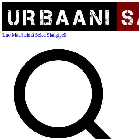
Luo Määritelmä
Selaa
Slangipeli