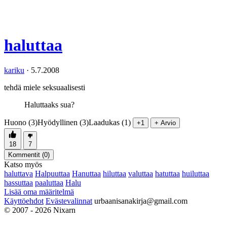
haluttaa
kariku
·
5.7.2008
tehdä miele seksuaalisesti
Haluttaaks sua?
Huono (3)
Hyödyllinen (3)
Laadukas (1)
+1
+ Arvio
18
7
Kommentit (
0
)
Katso myös
haluttava
Halpuuttaa
Hanuttaa
hiluttaa
valuttaa
hatuttaa
huiluttaa
hassuttaa
paaluttaa
Halu
Lisää oma määritelmä
Käyttöehdot
Evästevalinnat
urbaanisanakirja@gmail.com
© 2007 - 2026 Nixarn