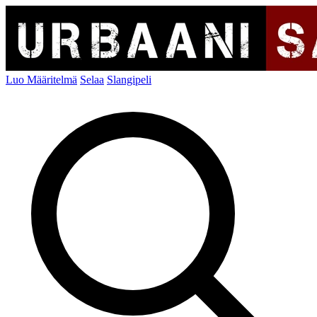
Luo Määritelmä
Selaa
Slangipeli