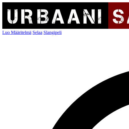
Luo Määritelmä
Selaa
Slangipeli