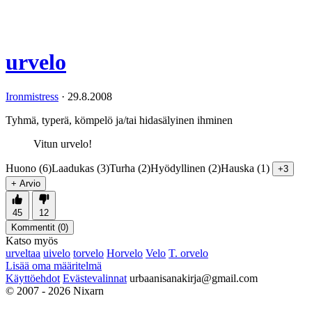
urvelo
Ironmistress
·
29.8.2008
Tyhmä, typerä, kömpelö ja/tai hidasälyinen ihminen
Vitun urvelo!
Huono (6)
Laadukas (3)
Turha (2)
Hyödyllinen (2)
Hauska (1)
+3
+ Arvio
45
12
Kommentit (
0
)
Katso myös
urveltaa
uivelo
torvelo
Horvelo
Velo
T. orvelo
Lisää oma määritelmä
Käyttöehdot
Evästevalinnat
urbaanisanakirja@gmail.com
© 2007 - 2026 Nixarn