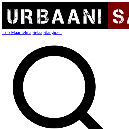
Luo Määritelmä
Selaa
Slangipeli