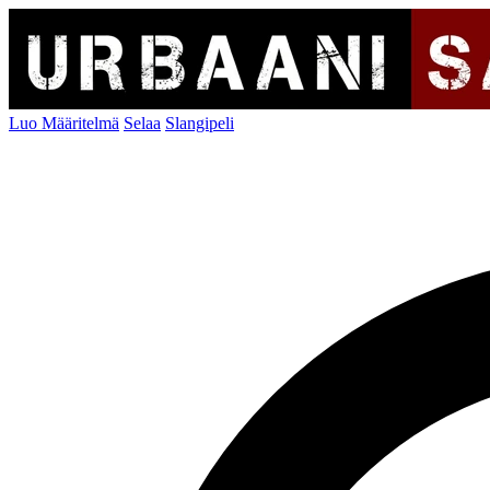
Luo Määritelmä
Selaa
Slangipeli