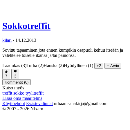
Sokkotreffit
kilari
·
14.12.2013
Sovittu tapaaminen jota ennen kumpikin osapuoli kehuu itseään ja
valehtelee toiselle ikänsä ja/tai painonsa.
Laadukas (3)
Turha (2)
Hauska (2)
Hyödyllinen (1)
+2
+ Arvio
7
3
Kommentit (
0
)
Katso myös
treffit
sokko
tyylitreffit
Lisää oma määritelmä
Käyttöehdot
Evästevalinnat
urbaanisanakirja@gmail.com
© 2007 - 2026 Nixarn