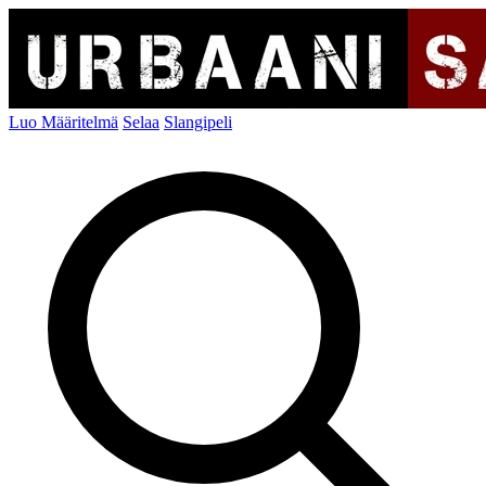
Luo Määritelmä
Selaa
Slangipeli