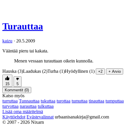
Turauttaa
kaizu
·
20.5.2009
Vääntää pieru tai kakata.
Menen vessaan turauttaan oikein kunnolla.
Hauska (3)
Laadukas (2)
Turha (1)
Hyödyllinen (1)
+2
+ Arvio
15
5
Kommentit (
0
)
Katso myös
turruttaa
Tunnauttaa
tukuttaa
turottaa
tumuttaa
tinauttaa
tumputtaa
turvottaa
narauttaa
tulkuttaa
Lisää oma määritelmä
Käyttöehdot
Evästevalinnat
urbaanisanakirja@gmail.com
© 2007 - 2026 Nixarn