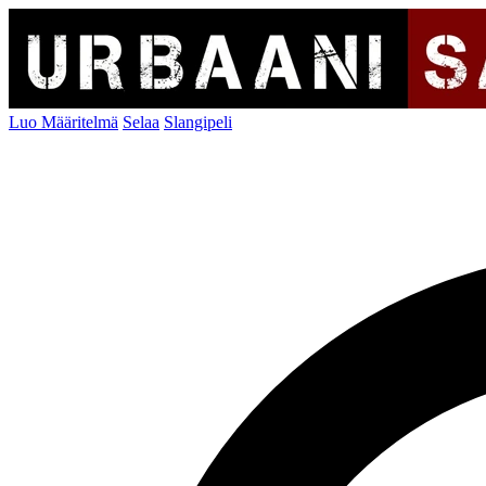
Luo Määritelmä
Selaa
Slangipeli