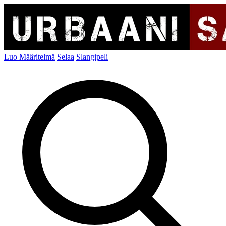
Luo Määritelmä
Selaa
Slangipeli