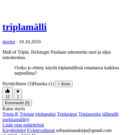
triplamälli
donitsi
·
19.10.2019
Mall of Tripla. Helsingin Pasilaan rakennettu uusi ja uljas
ostoskeskus.
Ootko jo ehtiny käydä triplamällissä ostamassa kaikkea
tarpeellista?
Hyödyllinen (3)
Hauska (1)
+ Arvio
12
1
Kommentit (
0
)
Katso myös
Tripla-R
Triplata
triplapukki
Triplasippi
Triplaseiska
tällimälli
purkkamälli(t)
Lisää oma määritelmä
Käyttöehdot
Evästevalinnat
urbaanisanakirja@gmail.com