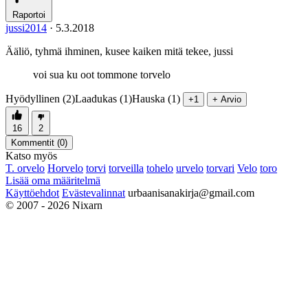
Raportoi
jussi2014
·
5.3.2018
Ääliö, tyhmä ihminen, kusee kaiken mitä tekee, jussi
voi sua ku oot tommone torvelo
Hyödyllinen (2)
Laadukas (1)
Hauska (1)
+1
+ Arvio
16
2
Kommentit (
0
)
Katso myös
T. orvelo
Horvelo
torvi
torveilla
tohelo
urvelo
torvari
Velo
toro
Lisää oma määritelmä
Käyttöehdot
Evästevalinnat
urbaanisanakirja@gmail.com
© 2007 - 2026 Nixarn