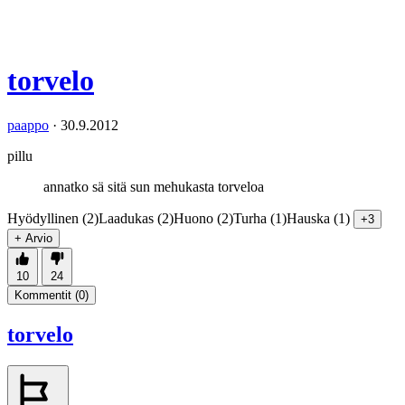
torvelo
paappo
·
30.9.2012
pillu
annatko sä sitä sun mehukasta torveloa
Hyödyllinen (2)
Laadukas (2)
Huono (2)
Turha (1)
Hauska (1)
+3
+ Arvio
10
24
Kommentit (
0
)
torvelo