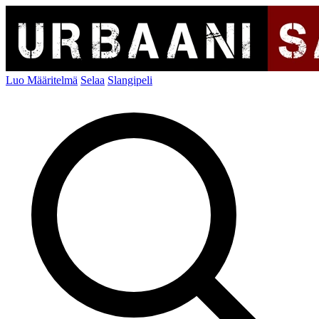
Luo Määritelmä
Selaa
Slangipeli