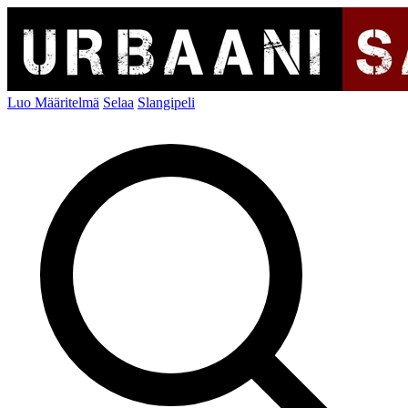
Luo Määritelmä
Selaa
Slangipeli