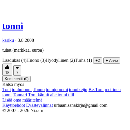
tonni
kariku
·
3.8.2008
tuhat (markkaa, euroa)
Laadukas (4)
Huono (3)
Hyödyllinen (2)
Turha (1)
+2
+ Arvio
18
7
Kommentit (
0
)
Katso myös
Toni
touhutonni
Tonno
tonnipommi
tonnikeiju
Be-Toni
metrinen
tonni
Tonnari
Toni kännit
alle tonni tilil
Lisää oma määritelmä
Käyttöehdot
Evästevalinnat
urbaanisanakirja@gmail.com
© 2007 - 2026 Nixarn