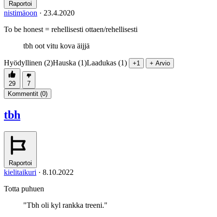
Raportoi
nistimäoon
·
23.4.2020
To be honest = rehellisesti ottaen/rehellisesti
tbh oot vitu kova äijjä
Hyödyllinen (2)
Hauska (1)
Laadukas (1)
+1
+ Arvio
29
7
Kommentit (
0
)
tbh
Raportoi
kielitaikuri
·
8.10.2022
Totta puhuen
"Tbh oli kyl rankka treeni."