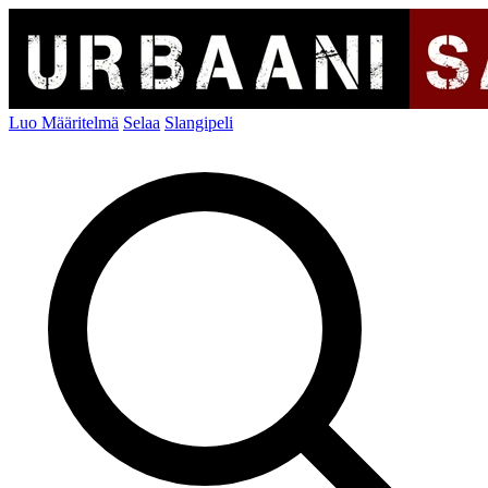
Luo Määritelmä
Selaa
Slangipeli