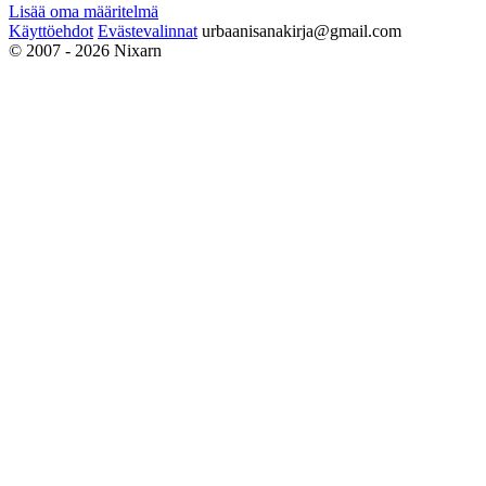
Lisää oma määritelmä
Käyttöehdot
Evästevalinnat
urbaanisanakirja@gmail.com
© 2007 - 2026 Nixarn