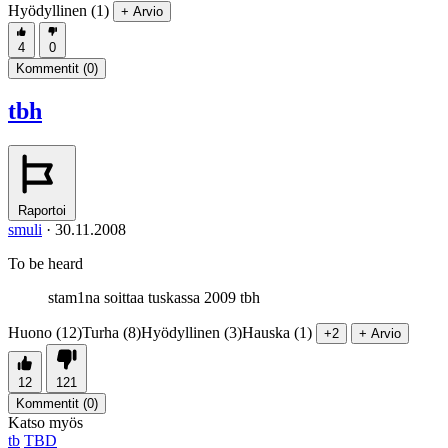
Hyödyllinen (1)
+ Arvio
4
0
Kommentit (
0
)
tbh
Raportoi
smuli
·
30.11.2008
To be heard
stam1na soittaa tuskassa 2009 tbh
Huono (12)
Turha (8)
Hyödyllinen (3)
Hauska (1)
+2
+ Arvio
12
121
Kommentit (
0
)
Katso myös
tb
TBD