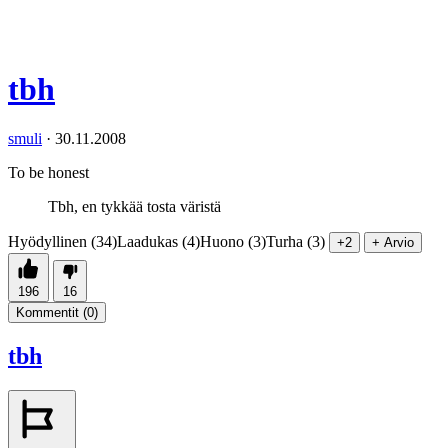
tbh
smuli
·
30.11.2008
To be honest
Tbh, en tykkää tosta väristä
Hyödyllinen (34)
Laadukas (4)
Huono (3)
Turha (3)
+2
+ Arvio
196
16
Kommentit (
0
)
tbh