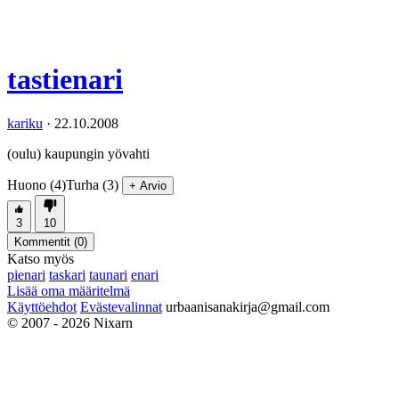
tastienari
kariku
·
22.10.2008
(oulu) kaupungin yövahti
Huono (4)
Turha (3)
+ Arvio
3
10
Kommentit (
0
)
Katso myös
pienari
taskari
taunari
enari
Lisää oma määritelmä
Käyttöehdot
Evästevalinnat
urbaanisanakirja@gmail.com
© 2007 - 2026 Nixarn