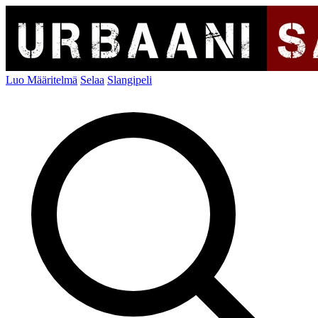
Luo Määritelmä
Selaa
Slangipeli