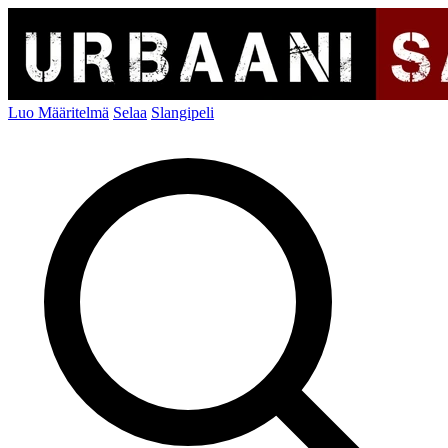
Luo Määritelmä
Selaa
Slangipeli