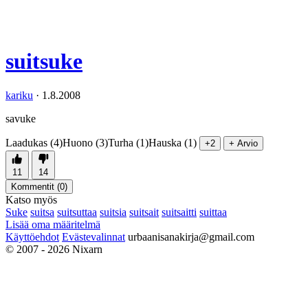
suitsuke
kariku
·
1.8.2008
savuke
Laadukas (4)
Huono (3)
Turha (1)
Hauska (1)
+2
+ Arvio
11
14
Kommentit (
0
)
Katso myös
Suke
suitsa
suitsuttaa
suitsia
suitsait
suitsaitti
suittaa
Lisää oma määritelmä
Käyttöehdot
Evästevalinnat
urbaanisanakirja@gmail.com
© 2007 - 2026 Nixarn